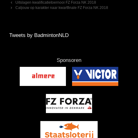
Berichtnavigatie
Uitslagen kwalificatietoernooi FZ Forza NK 2018
Caljouw op karakter naar kwartfinale FZ Forza NK 2018
Tweets by BadmintonNLD
Sponsoren