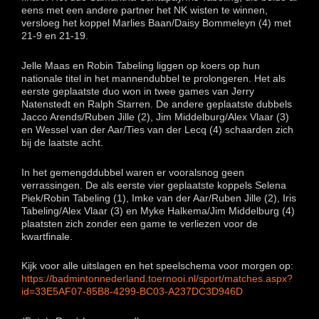
eens met een andere partner het NK wisten te winnen,
versloeg het koppel Marlies Baan/Daisy Bommeleyn (4) met
21-9 en 21-19.
Jelle Maas en Robin Tabeling liggen op koers op hun
nationale titel in het mannendubbel te prolongeren. Het als
eerste geplaatste duo won in twee games van Jerry
Natenstedt en Ralph Starren. De andere geplaatste dubbels
Jacco Arends/Ruben Jille (2), Jim Middelburg/Alex Vlaar (3)
en Wessel van der Aar/Ties van der Lecq (4) schaarden zich
bij de laatste acht.
In het gemengddubbel waren er vooralsnog geen
verrassingen. De als eerste vier geplaatste koppels Selena
Piek/Robin Tabeling (1), Imke van der Aar/Ruben Jille (2), Iris
Tabeling/Alex Vlaar (3) en Myke Halkema/Jim Middelburg (4)
plaatsten zich zonder een game te verliezen voor de
kwartfinale.
Kijk voor alle uitslagen en het speelschema voor morgen op:
https://badmintonnederland.toernooi.nl/sport/matches.aspx?
id=33E5AF07-85B8-4299-BC03-A237DC3D946D