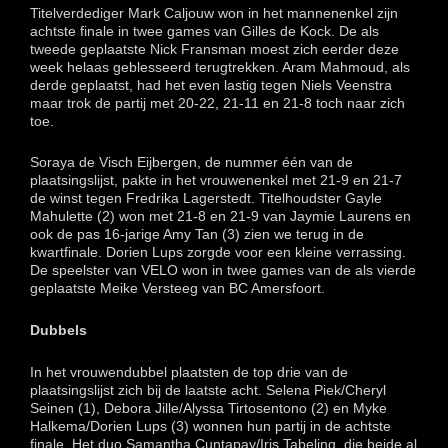
Titelverdediger Mark Caljouw won in het mannenenkel zijn
achtste finale in twee games van Gilles de Kock. De als
tweede geplaatste Nick Fransman moest zich eerder deze
week helaas geblesseerd terugtrekken. Aram Mahmoud, als
derde geplaatst, had het even lastig tegen Niels Veenstra
maar trok de partij met 20-22, 21-11 en 21-8 toch naar zich
toe.
Soraya de Visch Eijbergen, de nummer één van de
plaatsingslijst, pakte in het vrouwenenkel met 21-9 en 21-7
de winst tegen Fredrika Lagerstedt. Titelhoudster Gayle
Mahulette (2) won met 21-8 en 21-9 van Jaymie Laurens en
ook de pas 16-jarige Amy Tan (3) zien we terug in de
kwartfinale. Dorien Lups zorgde voor een kleine verrassing.
De speelster van VELO won in twee games van de als vierde
geplaatste Meike Versteeg van BC Amersfoort.
Dubbels
In het vrouwendubbel plaatsten de top drie van de
plaatsingslijst zich bij de laatste acht. Selena Piek/Cheryl
Seinen (1), Debora Jille/Alyssa Tirtosentono (2) en Myke
Halkema/Dorien Lups (3) wonnen hun partij in de achtste
finale. Het duo Samantha Cuntapay/Iris Tabeling, die beide al