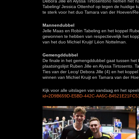
Debora Jille en Alyssa Tirtosentono nemen het na
Tabeling/ Jessica Ottenhof op tegen de huidige 
te sterk voor het duo Tamara van der Hoeven/R
Mannendubbel
Jelle Maas en Robin Tabeling en het koppel Ruben
gewonnen te hebben van respectievelijk het kopp
van het duo Michiel Kruijt/ Léon Nottelman.
Gemengddubbel
De finale in het gemengddubbel gaat tussen het
plaatsingslijst Ruben Jille en Alyssa Tirtosento
Ties van der Lecq/ Debora Jille (4) en het koppe
winnen van Michiel Kruijt en Tamara van der Hoe
Kijk voor alle uitslagen van vandaag en het spe
id=2D9B659D-E5BD-442C-AA5C-B4521E21FC5