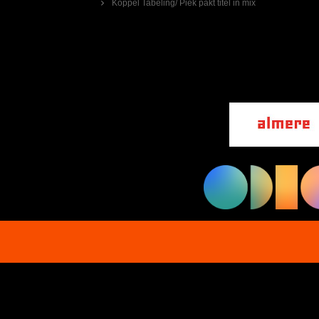
Koppel Tabeling/ Piek pakt titel in mix