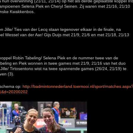
 hun overwinning (21/11, 21/14) op het als derde geplaatste koppel Iri
kampioenen Selena Piek en Cheryl Seinen. Zij waren met 21/16, 21/10
enske Kwakkenbos.
 Jille/ Ties van der Lecq staan tegenover elkaar in de finale, na
el Wessel van der Aar/ Gijs Duijs met 21/9, 21/6 en met 21/18, 21/13
 koppel Robin Tabeling/ Selena Piek en de nummer twee van de
. Tabeling en Piek wonnen in twee games met 21/9, 21/16 van het duo
l Jille/ Tirtosentono wist na twee spannende games (26/24, 21/19) te
ven (3).
elschema op:
http://badmintonnederland.toernooi.nl/sport/matches.aspx
1&d=20200202